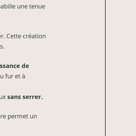
habille une tenue
. Cette création
s.
issance de
u fur et à
eux
sans serrer.
ière permet un