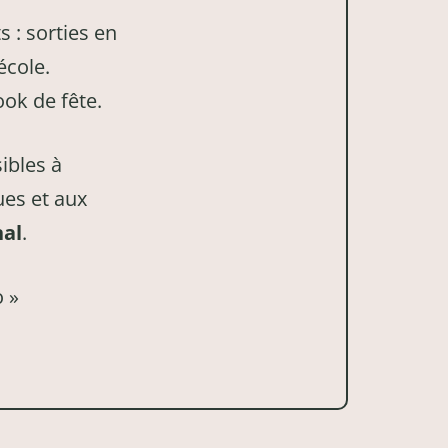
: sorties en
école.
ook de fête.
ibles à
ues et aux
nal
.
o »