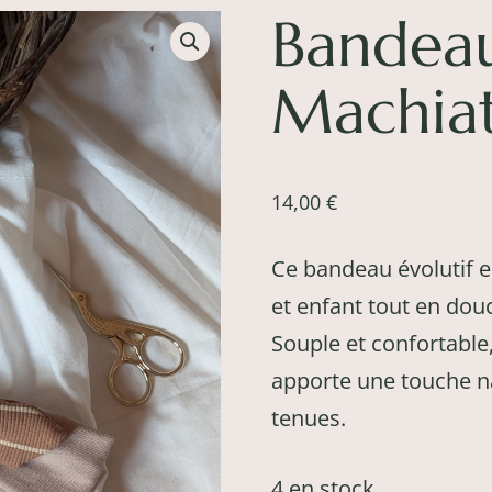
Bandeau
Machia
14,00
€
Ce bandeau évolutif 
et enfant tout en dou
Souple et confortable,
apporte une touche nat
tenues.
4 en stock