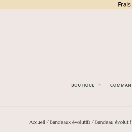
Frais
Skip
to
content
Rose
et
BOUTIQUE
COMMAND
Open
Flocon
menu
Accueil
/
Bandeaux évolutifs
/ Bandeau évolutif