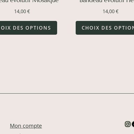
eau évolutif Mosaïque
Bandeau évolutif Fle
14,00
€
14,00
€
Ce
OIX DES OPTIONS
CHOIX DES OPTIO
produit
a
plusieurs
variations.
Les
options
peuvent
être
choisies
In
Mon compte
sur