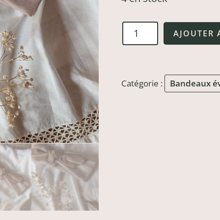
quantité
AJOUTER 
de
Bandeau
évolutif
Catégorie :
Bandeaux év
Machiatto