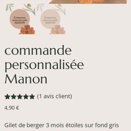
commande
personnalisée
Manon
(
1
avis client)
Noté
1
5.00
4,90
€
sur 5
basé sur
notation
Gilet de berger 3 mois étoiles sur fond gris
client