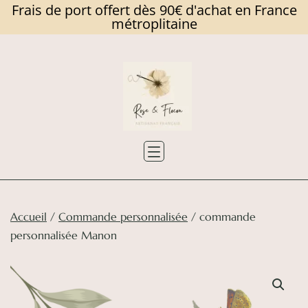
Frais de port offert dès 90€ d'achat en France
métroplitaine
Skip
to
content
Rose
et
Flocon
Accueil
/
Commande personnalisée
/ commande
personnalisée Manon