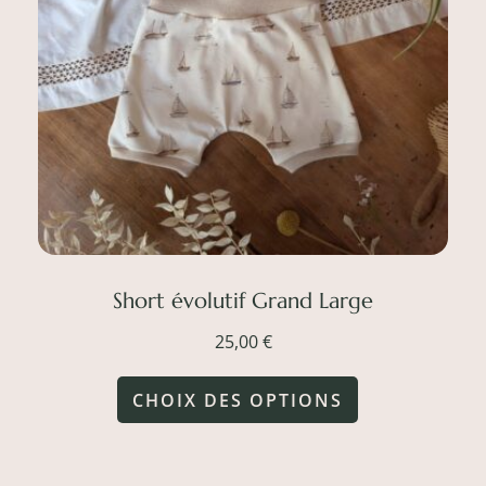
être
choisies
sur
la
page
du
produit
Short évolutif Grand Large
25,00
€
Ce
CHOIX DES OPTIONS
produit
a