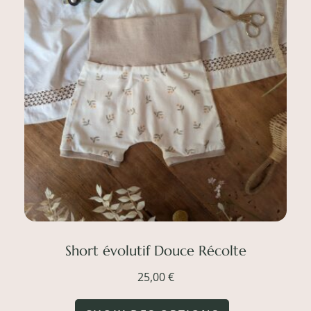
Short évolutif Douce Récolte
25,00
€
Ce