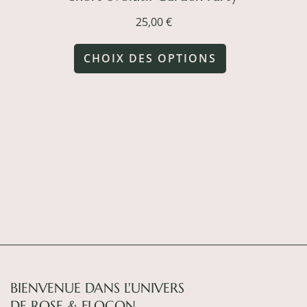
25,00
€
Ce
CHOIX DES OPTIONS
produit
a
plusieurs
variations.
Les
options
peuvent
être
choisies
sur
BIENVENUE DANS L'UNIVERS
DE ROSE & FLOCON