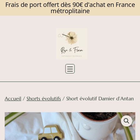
Frais de port offert dès 90€ d'achat en France
métroplitaine
Skip
to
content
Rose
et
Flocon
Accueil
/
Shorts évolutifs
/ Short évolutif Damier d’Antan