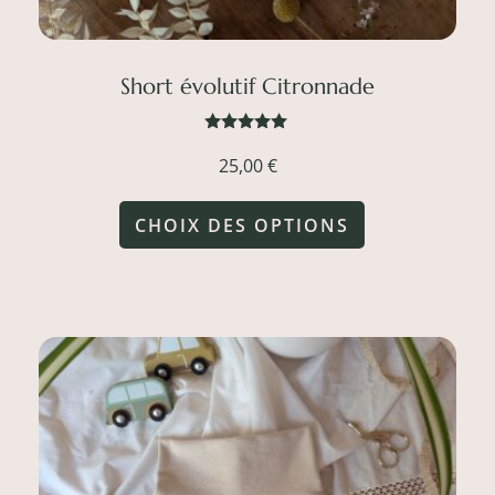
produit
Short évolutif Citronnade
Note
5.00
25,00
€
sur 5
Ce
CHOIX DES OPTIONS
produit
a
plusieurs
variations.
Les
options
peuvent