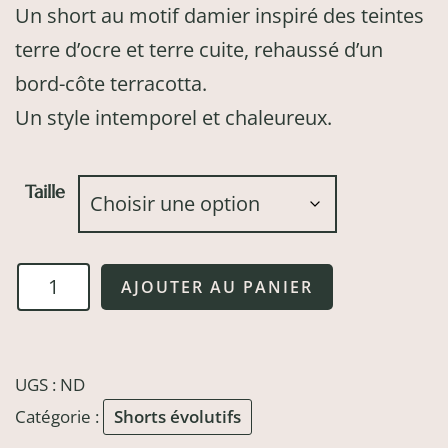
Un short au motif damier inspiré des teintes
terre d’ocre et terre cuite, rehaussé d’un
bord-côte terracotta.
Un style intemporel et chaleureux.
Taille
quantité
AJOUTER AU PANIER
de
Short
évolutif
UGS :
ND
Damier
Catégorie :
Shorts évolutifs
d'Antan