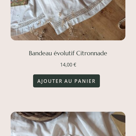
la
page
du
produit
Bandeau évolutif Citronnade
14,00
€
AJOUTER AU PANIER