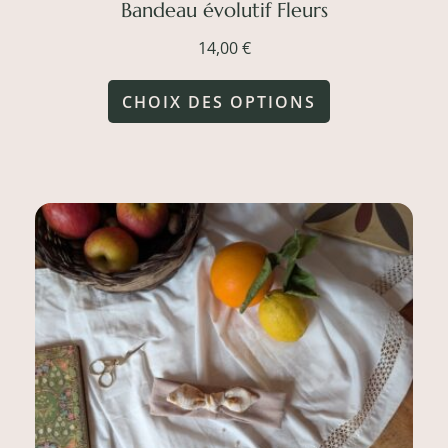
Bandeau évolutif Fleurs
14,00
€
Ce
CHOIX DES OPTIONS
produit
a
plusieurs
variations.
Les
options
peuvent
être
choisies
sur