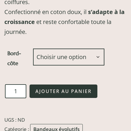
coiffures.
Confectionné en coton doux, il
s’adapte à la
croissance
et reste confortable toute la
journée.
Bord-
côte
quantité
AJOUTER AU PANIER
de
Bandeau
évolutif
UGS :
ND
Mosaïque
Catégorie :
Bandeaux évolutifs