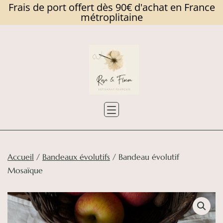
Frais de port offert dès 90€ d'achat en France
métroplitaine
Skip
to
content
Rose
et
Flocon
Accueil
/
Bandeaux évolutifs
/ Bandeau évolutif
Mosaïque